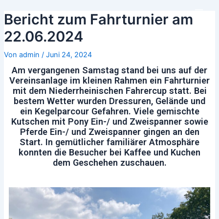
Zum
Beitrags-
Main
Bericht zum Fahrturnier am
Inhalt
Navigation
Men
springen
22.06.2024
Von
admin
/
Juni 24, 2024
Am vergangenen Samstag stand bei uns auf der
Vereinsanlage im kleinen Rahmen ein Fahrturnier
mit dem Niederrheinischen Fahrercup statt. Bei
bestem Wetter wurden Dressuren, Gelände und
ein Kegelparcour Gefahren. Viele gemischte
Kutschen mit Pony Ein-/ und Zweispanner sowie
Pferde Ein-/ und Zweispanner gingen an den
Start. In gemütlicher familiärer Atmosphäre
konnten die Besucher bei Kaffee und Kuchen
dem Geschehen zuschauen.