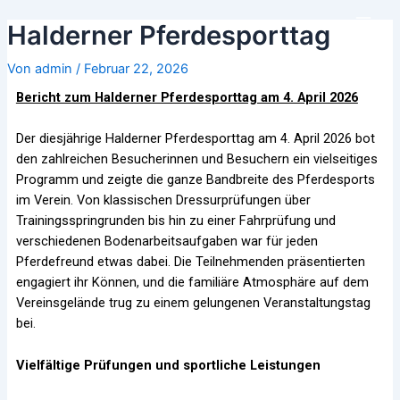
Zum
Beitrags-
Main
Halderner Pferdesporttag
Inhalt
Navigation
Men
springen
Von
admin
/
Februar 22, 2026
Bericht zum Halderner Pferdesporttag am 4. April 2026
Der diesjährige Halderner Pferdesporttag am 4. April 2026 bot
den zahlreichen Besucherinnen und Besuchern ein vielseitiges
Programm und zeigte die ganze Bandbreite des Pferdesports
im Verein. Von klassischen Dressurprüfungen über
Trainingsspringrunden bis hin zu einer Fahrprüfung und
verschiedenen Bodenarbeitsaufgaben war für jeden
Pferdefreund etwas dabei. Die Teilnehmenden präsentierten
engagiert ihr Können, und die familiäre Atmosphäre auf dem
Vereinsgelände trug zu einem gelungenen Veranstaltungstag
bei.
Vielfältige Prüfungen und sportliche Leistungen