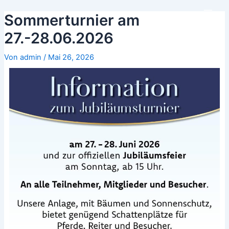
Zum
Beitrags-
Main
Sommerturnier am
Inhalt
Navigation
Men
springen
27.-28.06.2026
Von
admin
/
Mai 26, 2026